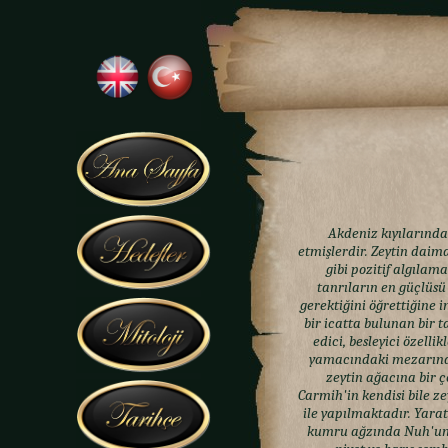
Akdeniz kıyılarındaki
etmişlerdir. Zeytin daima 
gibi pozitif algılama
tanrıların en güçlüsü 
gerektiğini öğrettiğine 
bir icatta bulunan bir t
edici, besleyici özell
yamacındaki mezarında b
zeytin ağacına bir ç
Carmih'in kendisi bile ze
ile yapılmaktadır. Yarat
kumru ağzında Nuh'un g