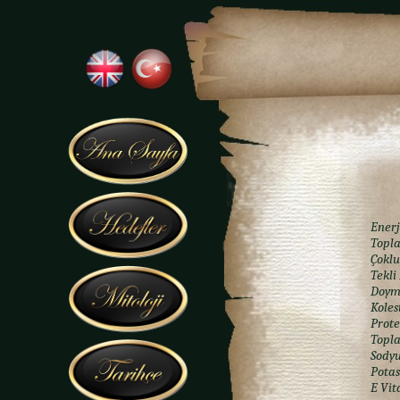
Enerj
Topl
Çokl
Tekl
Doym
Koles
Prote
Topl
Sody
Pota
E Vit