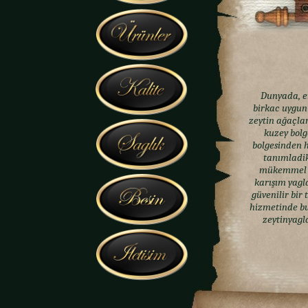
Dunyada, en ü
birkac uygun 
zeytin ağaçlar
kuzey bolg
bolgesinden h
tanımladik
mükemmel so
karışım yagl
güvenilir bir
hizmetinde bu
zeytinyagla