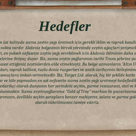
Hedefler
st kalitede sızma zeytin yagı üretmek için gerekli iklim ve toprak kosul
nokta vardır. Akdeniz bolgesinin bircok yöresinde zeytin ağaçlari yetişme
i, en yuksek nefasette zeytin yağı verebilmek icin Akdeniz ikliminin daha 
elerine ihtiyaç duyar. Biz, sızma zeytin yağlarımızı tarihi Truva şehrine ya
asat ettiğimiz zeytinlerden elde etmekteyiz. Bu bolge uzmanların "Altın 
ları, toprak kalitesi, tuzlu deniz ruzgarları ve antik tarihçenin birleşimi
nuçlara imkan vermektedir. Biz, Target Ltd. olarak, hiç bir şekilde katkı
ar ve hile yapmadan en ust nefasette sızma zeytin yağı uretmeyi hedefled
 tedarikçi olarak dunyanın her yerindeki seçkin, gurme restaurant, otel ve 
lunmaktır. Sızma zeytinyağlarımız "Gold of Troy" markası ile pazarlanma
rımızın, özellikle seçkin şaraplara benzer mahiyette, salata ve gurme gıda
olarak tüketilmesini tavsiye ederiz.