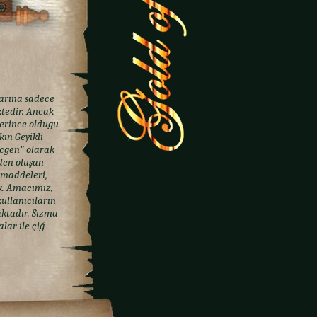
larına sadece
ktedir. Ancak
serince oldugu
kın Geyikli
Ucgen" olarak
nden oluşan
 maddeleri,
ik. Amacımız,
kullanıcıların
ktadır. Sızma
lar ile çiğ